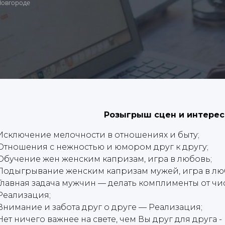
 Новгороде
Розыгрыш сцен и интерес
Исключение мелочности в отношениях и быту;
Отношения с нежностью и юмором друг к другу;
Обучение жен женским капризам, игра в любовь;
Подыгрывание женским капризам мужей, игра в лю
Главная задача мужчин — делать комплименты от чис
Реализация;
Внимание и забота друг о друге — Реализация;
Нет ничего важнее на свете, чем Вы друг для друга -